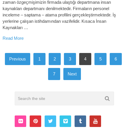
zaman özgeçmişimizin firmada ulaştığı departmana insan
kaynakları departmanı denilmektedir. Firmaların personel
inceleme – saptama – atama profilini gerçekleştirmektedir. İş
yerlerine çalışan istihdamından vazifelidir. Kısaca İnsan
Kaynakları …
Read More
YAZI
Previous
1
2
3
4
5
6
SAYFALAMASI
7
Next