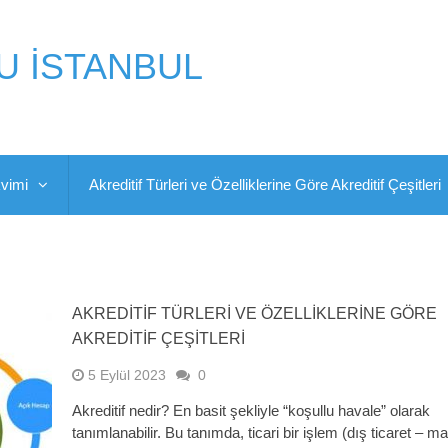
U İSTANBUL
kvimi
Akreditif Türleri ve Özelliklerine Göre Akreditif Çeşitleri
AKREDITIF TÜRLERI VE ÖZELLIKLERINE GÖRE
AKREDITIF ÇEŞITLERI
5 Eylül 2023
0
Akreditif nedir? En basit şekliyle “koşullu havale” olarak
tanımlanabilir. Bu tanımda, ticari bir işlem (dış ticaret – ma