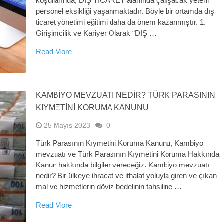
koşullarında, DIŞ TİCARET alanında çalışacak yeterli
personel eksikliği yaşanmaktadır. Böyle bir ortamda dış
ticaret yönetimi eğitimi daha da önem kazanmıştır. 1.
Girişimcilik ve Kariyer Olarak “DIŞ …
Read More
KAMBIYO MEVZUATI NEDIR? TÜRK PARASININ
KIYMETINI KORUMA KANUNU
25 Mayıs 2023
0
Türk Parasının Kıymetini Koruma Kanunu, Kambiyo
mevzuatı ve Türk Parasının Kıymetini Koruma Hakkında
Kanun hakkında bilgiler vereceğiz. Kambiyo mevzuatı
nedir? Bir ülkeye ihracat ve ithalat yoluyla giren ve çıkan
mal ve hizmetlerin döviz bedelinin tahsiline …
Read More