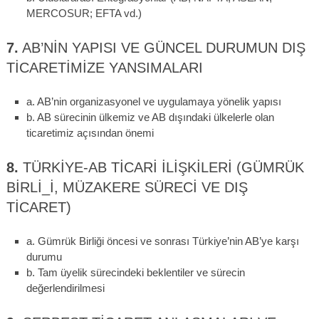
MERCOSUR; EFTA vd.)
7.
AB’NIN YAPISI VE GÜNCEL DURUMUN DIŞ
TICARETIMIZE YANSIMALARI
a. AB’nin organizasyonel ve uygulamaya yönelik yapısı
b. AB sürecinin ülkemiz ve AB dışındaki ülkelerle olan
ticaretimiz açısından önemi
8.
TÜRKIYE-AB TICARI ILIŞKILERI (GÜMRÜK
BIRLI_I, MÜZAKERE SÜRECI VE DIŞ
TICARET)
a. Gümrük Birliği öncesi ve sonrası Türkiye’nin AB’ye karşı
durumu
b. Tam üyelik sürecindeki beklentiler ve sürecin
değerlendirilmesi