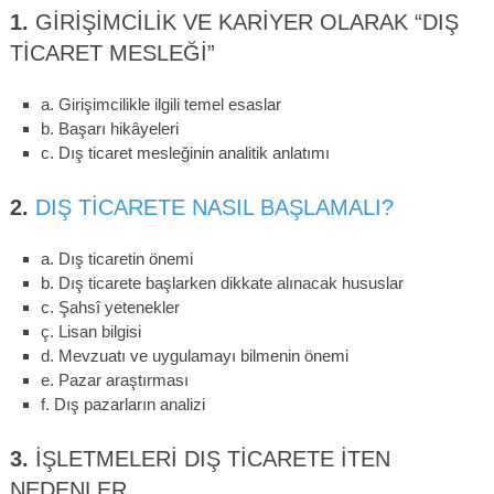
1.
GIRIŞIMCILIK VE KARIYER OLARAK “DIŞ
TICARET MESLEĞI”
a. Girişimcilikle ilgili temel esaslar
b. Başarı hikâyeleri
c. Dış ticaret mesleğinin analitik anlatımı
2.
DIŞ TICARETE NASIL BAŞLAMALI?
a. Dış ticaretin önemi
b. Dış ticarete başlarken dikkate alınacak hususlar
c. Şahsî yetenekler
ç. Lisan bilgisi
d. Mevzuatı ve uygulamayı bilmenin önemi
e. Pazar araştırması
f. Dış pazarların analizi
3.
İŞLETMELERI DIŞ TICARETE ITEN
NEDENLER