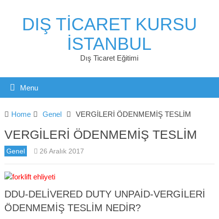
DIŞ TICARET KURSU
İSTANBUL
Dış Ticaret Eğitimi
Menu
Home
Genel
VERGİLERİ ÖDENMEMİŞ TESLİM
VERGİLERİ ÖDENMEMİŞ TESLİM
Genel
26 Aralık 2017
DDU-DELIVERED DUTY UNPAID-VERGILERI
ÖDENMEMIŞ TESLIM NEDIR?