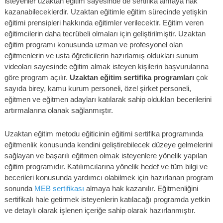
isteyenler uzaktan eğitim sayesinde de sertifika almaya hak
kazanabileceklerdir. Uzaktan eğitimle eğitim sürecinde yetişkin
eğitimi prensipleri hakkında eğitimler verilecektir. Eğitim veren
eğitimcilerin daha tecrübeli olmaları için geliştirilmiştir. Uzaktan
eğitim programı konusunda uzman ve profesyonel olan
eğitmenlerin ve usta öğreticilerin hazırlamış oldukları sunum
videoları sayesinde eğitim almak isteyen kişilerin başvurularına
göre program açılır.
Uzaktan eğitim sertifika programları
çok
sayıda birey, kamu kurum personeli, özel şirket personeli,
eğitmen ve eğitmen adayları katılarak sahip oldukları becerilerini
artırmalarına olanak sağlanmıştır.
Uzaktan eğitim metodu eğiticinin eğitimi sertifika programında
eğitmenlik konusunda kendini geliştirebilecek düzeye gelmelerini
sağlayan ve başarılı eğitmen olmak isteyenlere yönelik yapılan
eğitim programıdır. Katılımcılarına yönelik hedef ve tüm bilgi ve
becerileri konusunda yardımcı olabilmek için hazırlanan program
sonunda
MEB sertifikası
almaya hak kazanılır. Eğitmenliğini
sertifikalı hale getirmek isteyenlerin katılacağı programda yetkin
ve detaylı olarak işlenen içeriğe sahip olarak hazırlanmıştır.