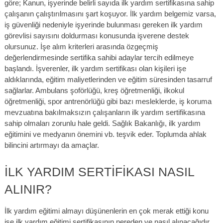
göre; Kanun, işyerinde belirli sayıda ilk yardım sertifikasına sahip
çalışanın çalıştırılmasını şart koşuyor. İlk yardım belgemiz varsa,
iş güvenliği nedeniyle işyerinde bulunması gereken ilk yardım
görevlisi sayısını doldurması konusunda işverene destek
olursunuz. İşe alım kriterleri arasında özgeçmiş
değerlendirmesinde sertifika sahibi adaylar tercih edilmeye
başlandı. İşverenler, ilk yardım sertifikası olan kişileri işe
aldıklarında, eğitim maliyetlerinden ve eğitim süresinden tasarruf
sağlarlar. Ambulans şoförlüğü, kreş öğretmenliği, ilkokul
öğretmenliği, spor antrenörlüğü gibi bazı mesleklerde, iş koruma
mevzuatına bakılmaksızın çalışanların ilk yardım sertifikasına
sahip olmaları zorunlu hale geldi. Sağlık Bakanlığı, ilk yardım
eğitimini ve medyanın önemini vb. teşvik eder. Toplumda ahlak
bilincini artırmayı da amaçlar.
İLK YARDIM SERTIFIKASI NASIL
ALINIR?
İlk yardım eğitimi almayı düşünenlerin en çok merak ettiği konu
ise ilk yardım eğitimi sertifikasının nereden ve nasıl alınacağıdır.