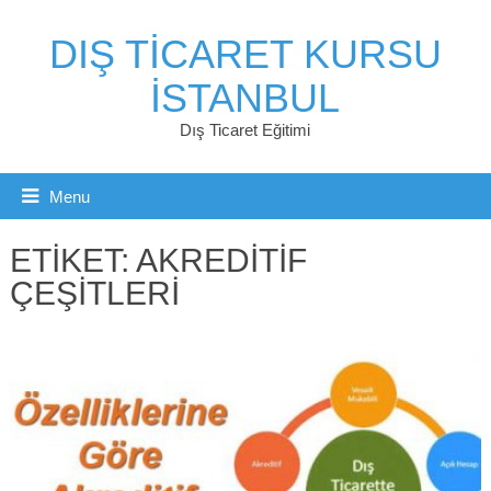
DIŞ TICARET KURSU
İSTANBUL
Dış Ticaret Eğitimi
Menu
ETIKET:
AKREDITIF
ÇEŞITLERI